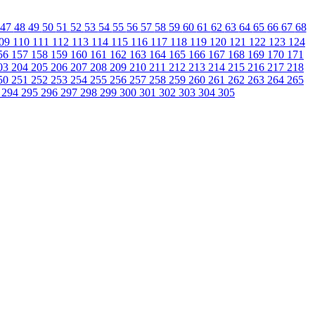
47
48
49
50
51
52
53
54
55
56
57
58
59
60
61
62
63
64
65
66
67
68
09
110
111
112
113
114
115
116
117
118
119
120
121
122
123
124
56
157
158
159
160
161
162
163
164
165
166
167
168
169
170
171
03
204
205
206
207
208
209
210
211
212
213
214
215
216
217
218
50
251
252
253
254
255
256
257
258
259
260
261
262
263
264
265
3
294
295
296
297
298
299
300
301
302
303
304
305