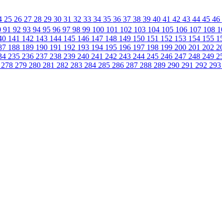
4
25
26
27
28
29
30
31
32
33
34
35
36
37
38
39
40
41
42
43
44
45
46
0
91
92
93
94
95
96
97
98
99
100
101
102
103
104
105
106
107
108
1
40
141
142
143
144
145
146
147
148
149
150
151
152
153
154
155
1
87
188
189
190
191
192
193
194
195
196
197
198
199
200
201
202
2
34
235
236
237
238
239
240
241
242
243
244
245
246
247
248
249
2
7
278
279
280
281
282
283
284
285
286
287
288
289
290
291
292
29