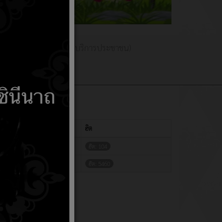
พร่
(E-Service การบริการประชาชน)
แสดง
#
ฮิต
ฮิต: 104
ฮิต: 5460