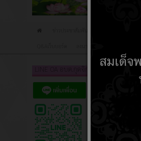
ข่าวประชาสัมพันธ์
ข่าวจัดซื้อจัดจ้าง
Home
Q&Aเว็บบอร์ด
ลงนามถวายพระพร
social
LINE OA อบต.กุดจิก
หัวเรื่อง
สรุปผลก
สรุปผลกา
สรุปผลก
สรุปผลกา
สรุปผลกา